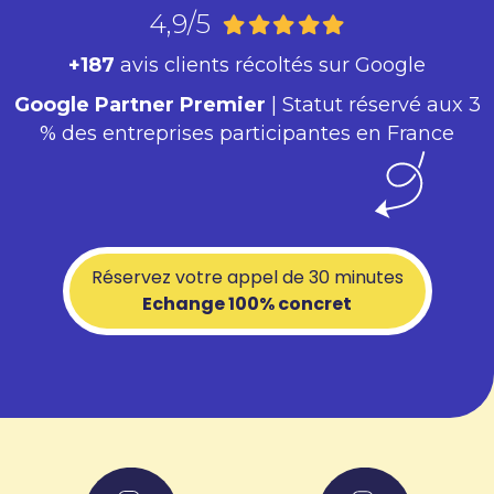
4,9/5
+187
avis clients récoltés sur Google
Google Partner Premier
| Statut réservé aux 3
% des entreprises participantes en France
Réservez votre appel de 30 minutes
Echange 100% concret