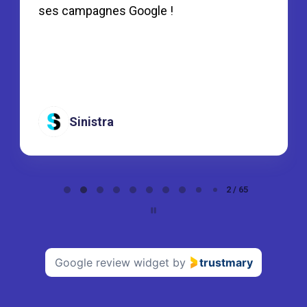
ses campagnes Google !
Sinistra
Page
2 / 65
2
of
65
Google review widget
by
trustmary