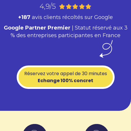
4,9/5
+187
avis clients récoltés sur Google
Google Partner Premier
| Statut réservé aux 3
% des entreprises participantes en France
Réservez votre appel de 30 minutes
Echange 100% concret