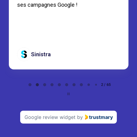
ses campagnes Google !
Sinistra
Page
2 / 65
2
of
65
Google review widget
by
trustmary