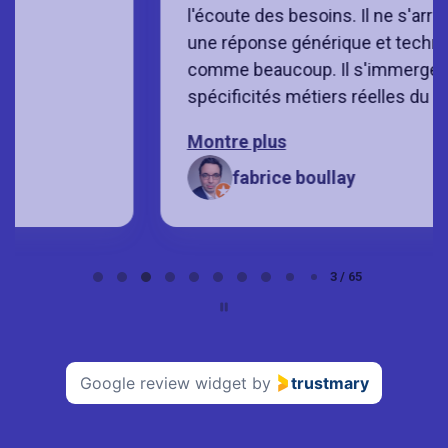
l'écoute des besoins. Il ne s'arrête pas à
une réponse générique et technique
comme beaucoup. Il s'immerge dans les
spécificités métiers réelles du client. ...
Montre plus
fabrice boullay
Page
3 / 65
3
of
65
Google review widget
by
trustmary