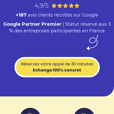
4,9/5
+187
avis clients récoltés sur Google
Google Partner Premier
| Statut réservé aux 3
% des entreprises participantes en France
Réservez votre appel de 30 minutes
Echange 100% concret