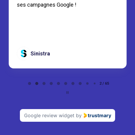
ses campagnes Google !
Sinistra
Page
2 / 65
2
of
65
Google review widget
by
trustmary