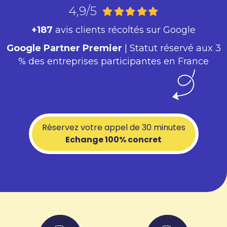
4,9/5
+187
avis clients récoltés sur Google
Google Partner Premier
| Statut réservé aux 3
% des entreprises participantes en France
Réservez votre appel de 30 minutes
Echange 100% concret