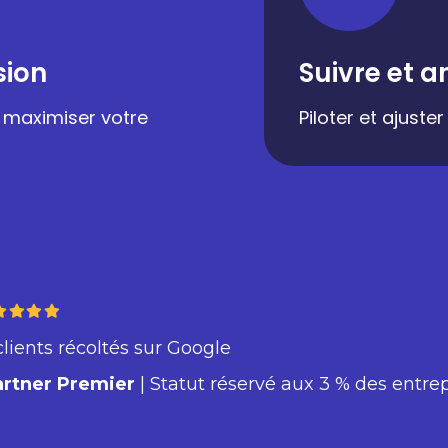
sion
Suivre et a
r maximiser votre
Piloter et ajust
clients récoltés sur Google
artner Premier
| Statut réservé aux 3 % des entre