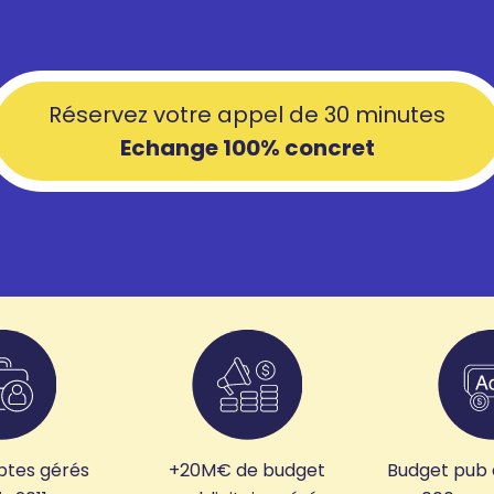
Réservez votre appel de 30 minutes
Echange 100% concret
ptes gérés
+20M€ de budget
Budget pub 