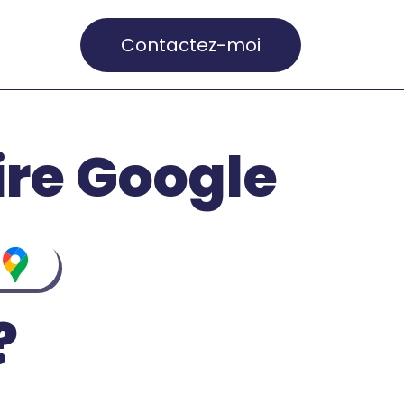
Contactez-moi
re Google
?