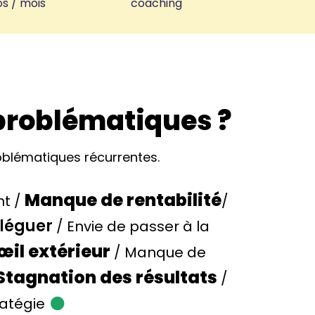
s / mois
coaching
 problématiques ?
oblématiques récurrentes.
Manque de rentabilité
nt /
/
éléguer
/ Envie de passer à la
œil extérieur
/ Manque de
 Stagnation des résultats
/
ratégie