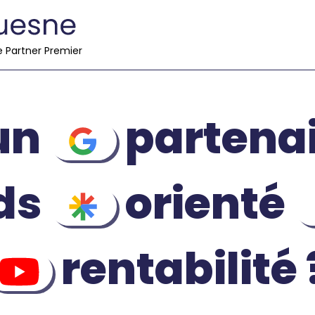
e Partner Premier
'un
partenai
ds
orienté
rentabilité 