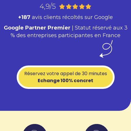
4,9/5
+187
avis clients récoltés sur Google
Google Partner Premier
| Statut réservé aux 3
% des entreprises participantes en France
Réservez votre appel de 30 minutes
Echange 100% concret