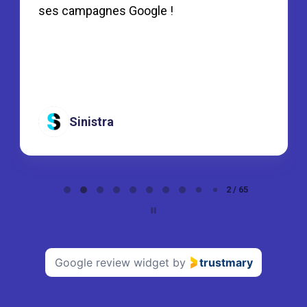
ses campagnes Google !
Sinistra
Page
2 / 65
2
of
65
Google review widget
by
trustmary