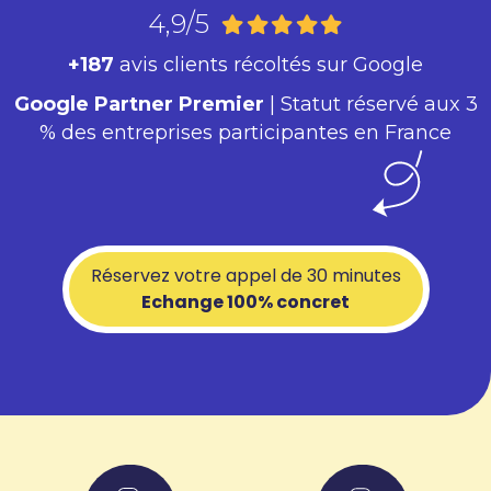
4,9/5
+187
avis clients récoltés sur Google
Google Partner Premier
| Statut réservé aux 3
% des entreprises participantes en France
Réservez votre appel de 30 minutes
Echange 100% concret