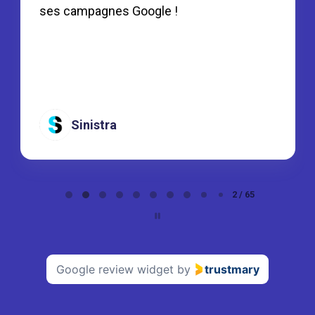
ses campagnes Google !
Sinistra
Page
2 / 65
2
of
65
Google review widget
by
trustmary