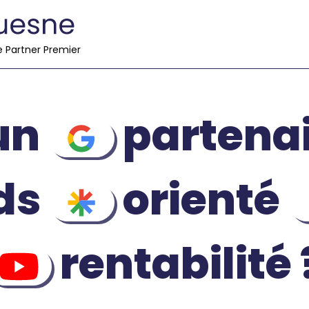
e Partner Premier
'un
partenai
ds
orienté
rentabilité 