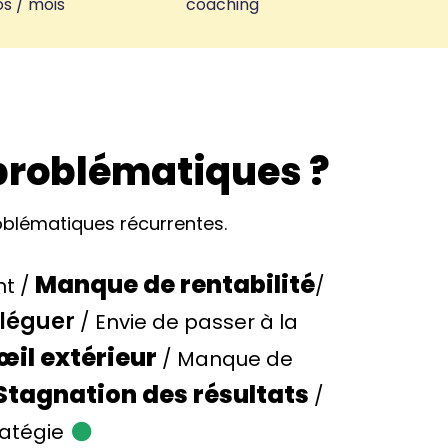
s / mois
coaching
 problématiques ?
oblématiques récurrentes.
Manque de rentabilité
nt /
/
éléguer
/ Envie de passer à la
œil extérieur
/ Manque de
 Stagnation des résultats
/
ratégie