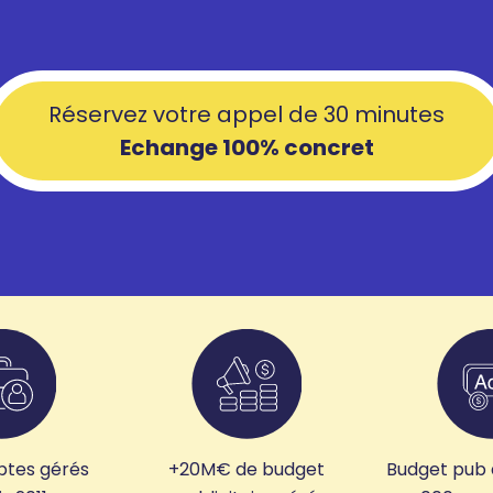
Réservez votre appel de 30 minutes
Echange 100% concret
ptes gérés
+20M€ de budget
Budget pub 