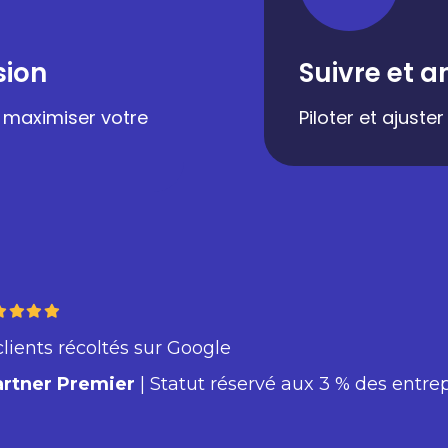
sion
Suivre et a
r maximiser votre
Piloter et ajust
clients récoltés sur Google
artner Premier
| Statut réservé aux 3 % des entre